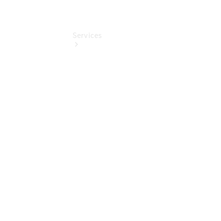
Services
Übersicht
Finanzdienste
Mercedes-
Benz Rent
Reifen &
Kompletträder