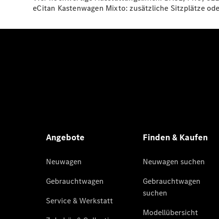
eCitan Kastenwagen Mixto: zusätzliche Sitzplätze od