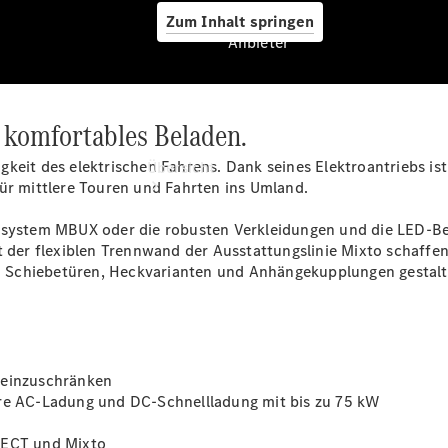
Zum Inhalt springen
Anbieter
d komfortables Beladen.
Anbieter
eit des elektrischen Fahrens. Dank seines Elektroantriebs ist 
Übersicht
für mittlere Touren und Fahrten ins Umland.
iasystem MBUX oder die robusten Verkleidungen und die
LED-Be
it der flexiblen Trennwand der Ausstattungslinie Mixto schaff
len Schiebetüren, Heckvarianten und Anhängekupplungen gestal
Startseite
Modellübersicht
Konfigurator
 einzuschränken
Ansprechpartner
ere AC-Ladung und DC-Schnellladung mit bis zu 75
kW
finden
Probefahrt
LECT und Mixto