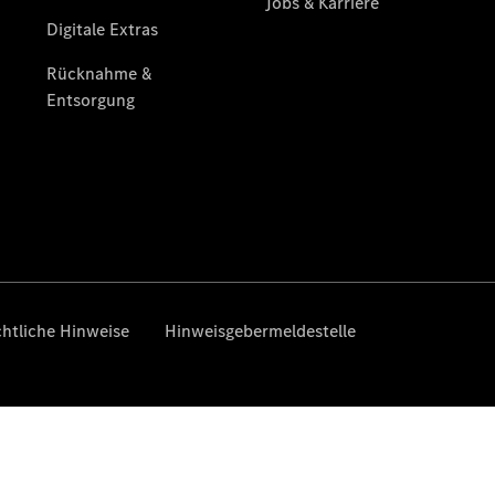
Übersicht
Neuwagenangebote
Übersicht
Transporter
Highlights
Leasing
Privatkunden
Leasing
Gewerbekunden
Finanzierung
Privatkunden
Finanzierung
Gewerbekunden
Mercedes-
Benz