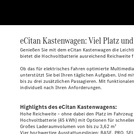
eCitan Kastenwagen: Viel Platz un
Genießen Sie mit dem eCitan Kastenwagen die Leichtigk
bietet die Hochvoltbatterie ausreichend Reichweite 
Ob das für elektrisches Fahren optimierte Multimed
unterstützt Sie bei Ihren täglichen Aufgaben. Und m
bis zu drei zusätzlichen Passagieren. Mit funktiona
individuell nach Ihren Anforderungen.
Highlights des eCitan Kastenwagens:
Hohe Reichweite – ohne dabei den Platz im Fahrzeug
Hochvoltbatterie (45 kWh) mit Optionen für schnell
3
Großes Laderaumvolumen von bis zu 3,62 m
Vier hochwertige Ausstattungslinien: BASE, PRO, SE