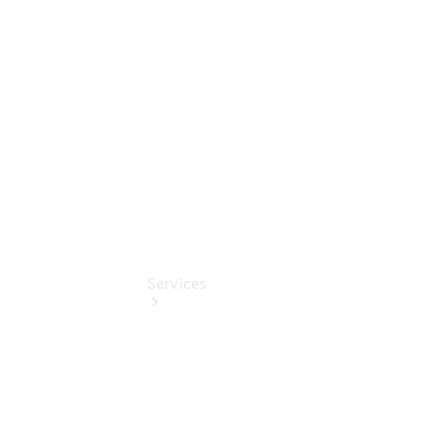
Mercedes-
Benz
Online
Store
Services
Übersicht