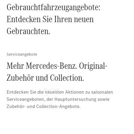
vereinbaren
Probefahrt
vereinbaren
Konfigurator
Modellübersicht
Kaufen