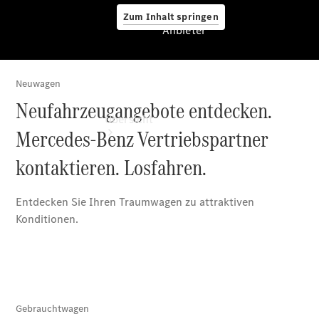
Zum Inhalt springen
Anbieter
Anbieter
Übersicht
Startseite
Ansprechpartner
finden
Beratung
vereinbaren
Servicetermin