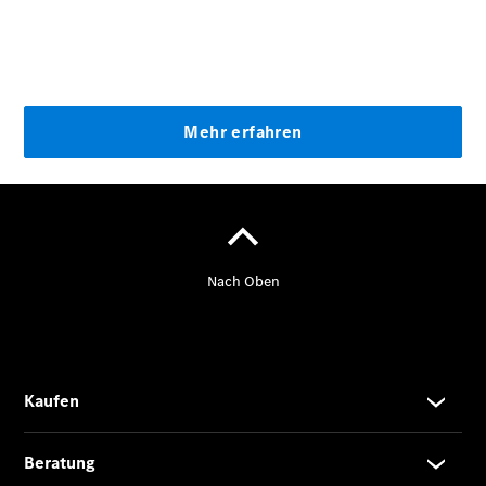
Kurzfristig
verfügbare
Angebote
V-Klasse
V-Klasse
Marco Polo
Limousinen
Der
elektrische
CLA mit EQ-
Technologie
Der neue
CLA
EQE
Limousine -
elektrisch