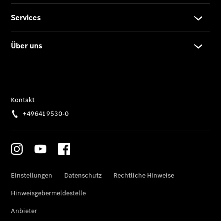
EQS
Limousine -
elektrisch
C-Klasse
Limousine
C-Klasse
Limousine -
elektrisch
E-Klasse
Limousine
S-Klasse
Limousine
S-Klasse
Lang
Mercedes-
Maybach S-
Klasse
SUVs